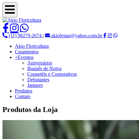
(11) 98279-2674
|
akiofestas@yahoo.com.br
Akio Floricultura
Casamentos
+Eventos
Aniversários
Buquês de Noiva
Coquetéis e Corporativos
Debutantes
Jantares
Produtos
Contato
Produtos da Loja