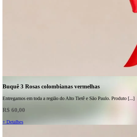
Buquê 3 Rosas colombianas vermelhas
Entregamos em toda a região do Alto Tietê e São Paulo. Produto [...]
R$ 60,00
+ Detalhes