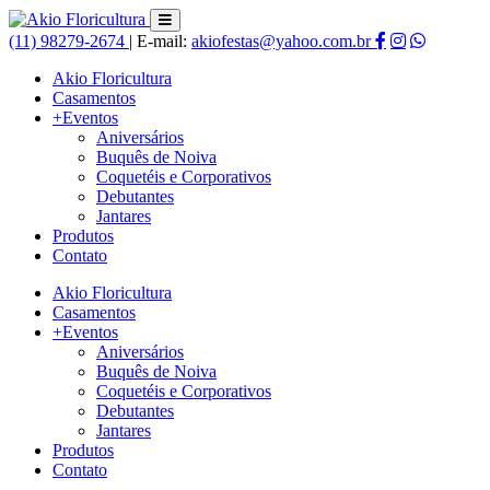
(11) 98279-2674
|
E-mail:
akiofestas@yahoo.com.br
Akio Floricultura
Casamentos
+Eventos
Aniversários
Buquês de Noiva
Coquetéis e Corporativos
Debutantes
Jantares
Produtos
Contato
Akio Floricultura
Casamentos
+Eventos
Aniversários
Buquês de Noiva
Coquetéis e Corporativos
Debutantes
Jantares
Produtos
Contato