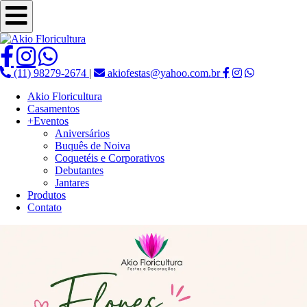
(11) 98279-2674
|
akiofestas@yahoo.com.br
Akio Floricultura
Casamentos
+Eventos
Aniversários
Buquês de Noiva
Coquetéis e Corporativos
Debutantes
Jantares
Produtos
Contato